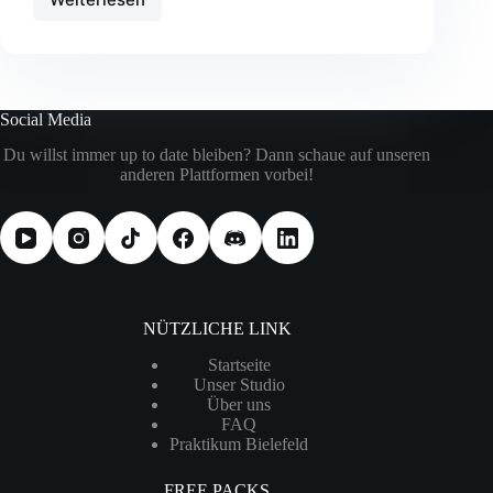
Effizienter
Arbeiten
im
Tonstudio
–
Tipps
Social Media
&
Ressourcen
Du willst immer up to date bleiben? Dann schaue auf unseren
für
anderen Plattformen vorbei!
Produzenten
NÜTZLICHE LINK
Startseite
Unser Studio
Über uns
FAQ
Praktikum Bielefeld
FREE PACKS