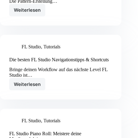
Die Pattern-Erstellung…
Weiterlesen
Pattern-
Erstellung
in
FL
Studio:
Dein
FL Studio
,
Tutorials
Guide
für
mitreißende
Die besten FL Studio Navigationstipps & Shortcuts
Beats!
Bringe deinen Workflow auf das nächste Level FL
Studio ist…
Weiterlesen
Die
besten
FL
Studio
Navigationstipps
&
FL Studio
,
Tutorials
Shortcuts
FL Studio Piano Roll: Meistere deine