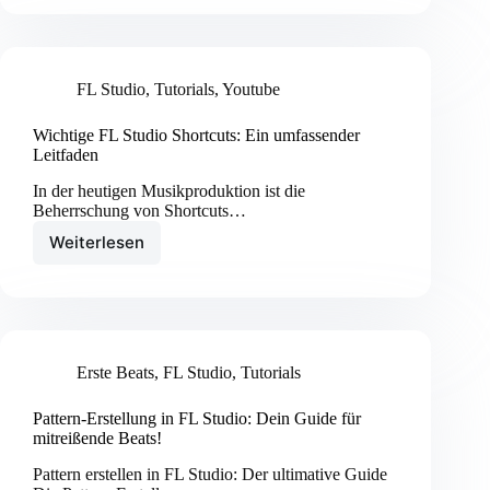
Routing:
Eine
grundlegende
Einführung
FL Studio
,
Tutorials
,
Youtube
Wichtige FL Studio Shortcuts: Ein umfassender
Leitfaden
In der heutigen Musikproduktion ist die
Beherrschung von Shortcuts…
Weiterlesen
Wichtige
FL
Studio
Shortcuts:
Ein
umfassender
Erste Beats
,
FL Studio
,
Tutorials
Leitfaden
Pattern-Erstellung in FL Studio: Dein Guide für
mitreißende Beats!
Pattern erstellen in FL Studio: Der ultimative Guide