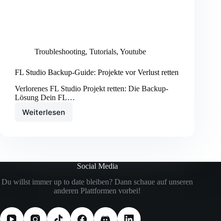
Troubleshooting
,
Tutorials
,
Youtube
FL Studio Backup-Guide: Projekte vor Verlust retten
Verlorenes FL Studio Projekt retten: Die Backup-
Lösung Dein FL…
Weiterlesen
FL
Studio
Backup-
Guide:
Projekte
vor
Social Media
Verlust
retten
Du willst immer up to date bleiben? Dann schaue auf unseren
anderen Plattformen vorbei!