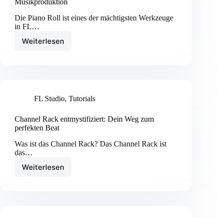
Musikproduktion
Die Piano Roll ist eines der mächtigsten Werkzeuge
in FL…
Weiterlesen
FL
Studio
Piano
Roll:
Meistere
deine
FL Studio
,
Tutorials
Musikproduktion
Channel Rack entmystifiziert: Dein Weg zum
perfekten Beat
Was ist das Channel Rack? Das Channel Rack ist
das…
Weiterlesen
Channel
Rack
entmystifiziert:
Dein
Weg
zum