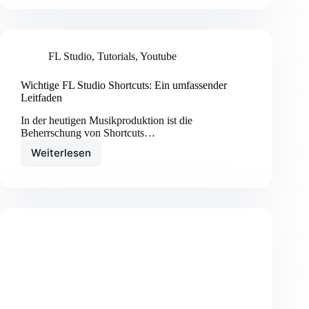
Routing:
Eine
grundlegende
Einführung
FL Studio
,
Tutorials
,
Youtube
Wichtige FL Studio Shortcuts: Ein umfassender
Leitfaden
In der heutigen Musikproduktion ist die
Beherrschung von Shortcuts…
Weiterlesen
Wichtige
FL
Studio
Shortcuts:
Ein
umfassender
Leitfaden