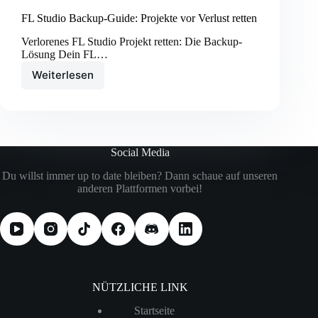
FL Studio Backup-Guide: Projekte vor Verlust retten
Verlorenes FL Studio Projekt retten: Die Backup-
Lösung Dein FL…
Weiterlesen
FL
Studio
Backup-
Guide:
Projekte
vor
Social Media
Verlust
retten
Du willst immer up to date bleiben? Dann schaue auf unseren
anderen Plattformen vorbei!
NÜTZLICHE LINK
Startseite