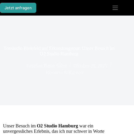
Jetzt anfragen
Tonstudio Bielefeld auf Erkundungstour: Unser Besuch im
O2 Studio Hamburg
Emirhan Baran Sahin
Oktober 29, 2025
Business & Karriere
Unser Besuch im
O2 Studio Hamburg
war ein
unvergessliches Erlebnis, das ich nur schwer in Worte