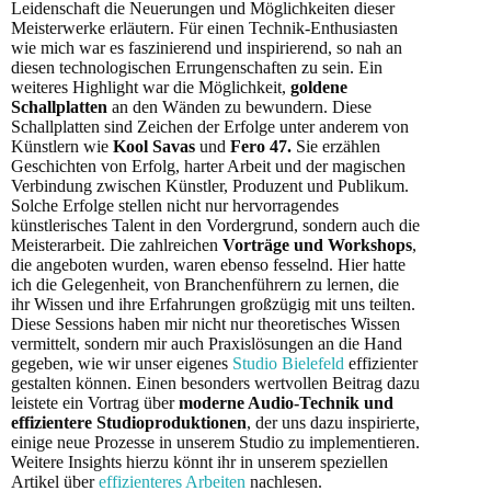
Leidenschaft die Neuerungen und Möglichkeiten dieser
Meisterwerke erläutern. Für einen Technik-Enthusiasten
wie mich war es faszinierend und inspirierend, so nah an
diesen technologischen Errungenschaften zu sein. Ein
weiteres Highlight war die Möglichkeit,
goldene
Schallplatten
an den Wänden zu bewundern. Diese
Schallplatten sind Zeichen der Erfolge unter anderem von
Künstlern wie
Kool Savas
und
Fero 47.
Sie erzählen
Geschichten von Erfolg, harter Arbeit und der magischen
Verbindung zwischen Künstler, Produzent und Publikum.
Solche Erfolge stellen nicht nur hervorragendes
künstlerisches Talent in den Vordergrund, sondern auch die
Meisterarbeit. Die zahlreichen
Vorträge und Workshops
,
die angeboten wurden, waren ebenso fesselnd. Hier hatte
ich die Gelegenheit, von Branchenführern zu lernen, die
ihr Wissen und ihre Erfahrungen großzügig mit uns teilten.
Diese Sessions haben mir nicht nur theoretisches Wissen
vermittelt, sondern mir auch Praxislösungen an die Hand
gegeben, wie wir unser eigenes
Studio Bielefeld
effizienter
gestalten können. Einen besonders wertvollen Beitrag dazu
leistete ein Vortrag über
moderne Audio-Technik und
effizientere Studioproduktionen
, der uns dazu inspirierte,
einige neue Prozesse in unserem Studio zu implementieren.
Weitere Insights hierzu könnt ihr in unserem speziellen
Artikel über
effizienteres Arbeiten
nachlesen.